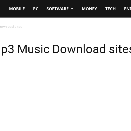
MOBILE
PC
SOFTWARE
MONEY
TECH
EN
Download sites
 Mp3 Music Download site