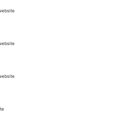
website
website
website
te