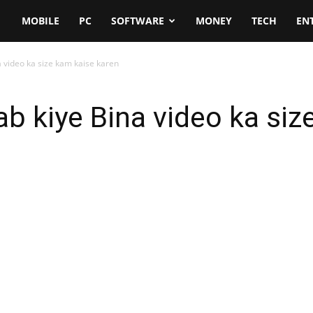
MOBILE
PC
SOFTWARE
MONEY
TECH
EN
a video ka size kam kaise karen
ab kiye Bina video ka si