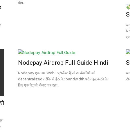
देता...
p
S
े
अग
No
एक्
Nodepay Airdrop Full Guide Hindi
S
Nodepay एक नया Web3 प्रोजेक्ट है जो AI कंपनियों को
अग
decentralized तरीके से इंटरनेट bandwidth प्रोवाइड करने के
टो
लिए एक नेटवर्क तैयार कर रहा...
से
और
सा