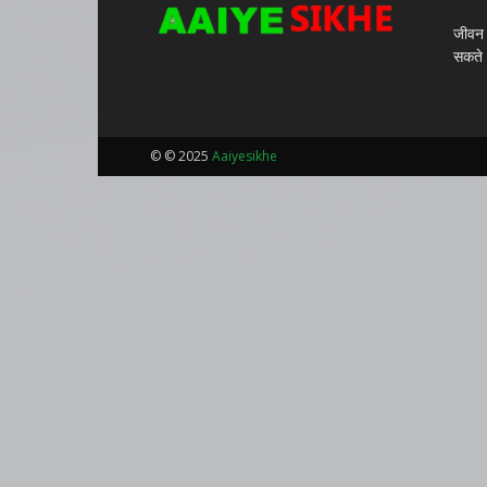
जीवन म
सकते
© © 2025
Aaiyesikhe