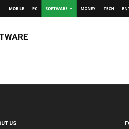
MOBILE
PC
SOFTWARE
MONEY
TECH
EN
FTWARE
OUT US
F