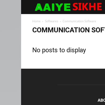
Aaiyesikhe
Home
Softwares
Communication Software
COMMUNICATION SO
No posts to display
AB