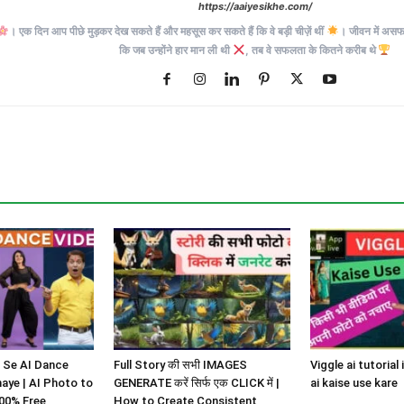
https://aaiyesikhe.com/
। एक दिन आप पीछे मुड़कर देख सकते हैं और महसूस कर सकते हैं कि वे बड़ी चीज़ें थीं
। जीवन में असफलत
कि जब उन्होंने हार मान ली थी
, तब वे सफलता के कितने करीब थे
 Se AI Dance
Full Story की सभी IMAGES
Viggle ai tutorial 
aye | AI Photo to
GENERATE करें सिर्फ एक CLICK में |
ai kaise use kare
00% Free
How to Create Consistent