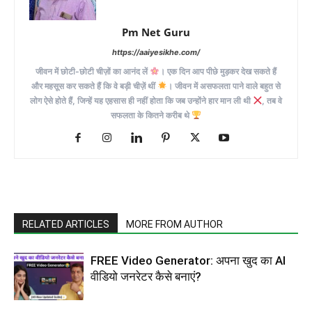
Pm Net Guru
https://aaiyesikhe.com/
जीवन में छोटी-छोटी चीज़ों का आनंद लें
। एक दिन आप पीछे मुड़कर देख सकते हैं
और महसूस कर सकते हैं कि वे बड़ी चीज़ें थीं
। जीवन में असफलता पाने वाले बहुत से
लोग ऐसे होते हैं, जिन्हें यह एहसास ही नहीं होता कि जब उन्होंने हार मान ली थी
, तब वे
सफलता के कितने करीब थे
RELATED ARTICLES
MORE FROM AUTHOR
FREE Video Generator: अपना खुद का AI
वीडियो जनरेटर कैसे बनाएं?