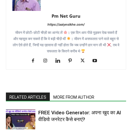
Pm Net Guru
https://aaiyesikhe.com/
जीवन में छोटी-छोटी चीज़ों का आनंद लें
। एक दिन आप पीछे मुड़कर देख सकते हैं
और महसूस कर सकते हैं कि वे बड़ी चीज़ें थीं
। जीवन में असफलता पाने वाले बहुत से
लोग ऐसे होते हैं, जिन्हें यह एहसास ही नहीं होता कि जब उन्होंने हार मान ली थी
, तब वे
सफलता के कितने करीब थे
RELATED ARTICLES
MORE FROM AUTHOR
FREE Video Generator: अपना खुद का AI
वीडियो जनरेटर कैसे बनाएं?