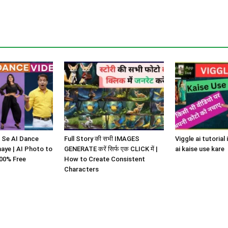
 Se AI Dance
Full Story की सभी IMAGES
Viggle ai tutorial 
aye | AI Photo to
GENERATE करें सिर्फ एक CLICK में |
ai kaise use kare
00% Free
How to Create Consistent
Characters