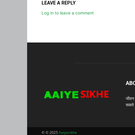
LEAVE A REPLY
Log in to leave a comment
AB
जीवन म
सकते
© © 2025
Aaiyesikhe