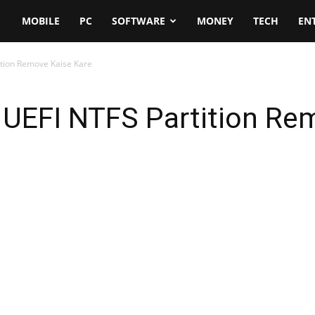
MOBILE
PC
SOFTWARE
MONEY
TECH
EN
ition Remove Kaise Kare
 UEFI NTFS Partition Re