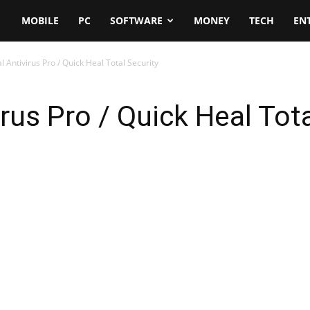
MOBILE
PC
SOFTWARE
MONEY
TECH
EN
l Antivirus Pro / Quick Heal Total Security
rus Pro / Quick Heal Tota