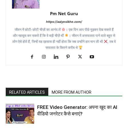
Pm Net Guru
https://aaiyesikhe.com/
जीवन में छोटी-छोटी चीज़ों का आनंद लें
। एक दिन आप पीछे मुड़कर देख सकते हैं
और महसूस कर सकते हैं कि वे बड़ी चीज़ें थीं
। जीवन में असफलता पाने वाले बहुत से
लोग ऐसे होते हैं, जिन्हें यह एहसास ही नहीं होता कि जब उन्होंने हार मान ली थी
, तब वे
सफलता के कितने करीब थे
RELATED ARTICLES
MORE FROM AUTHOR
FREE Video Generator: अपना खुद का AI
वीडियो जनरेटर कैसे बनाएं?