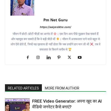
Pm Net Guru
https://aaiyesikhe.com/
जीवन में छोटी-छोटी चीज़ों का आनंद लें
। एक दिन आप पीछे मुड़कर देख सकते हैं
और महसूस कर सकते हैं कि वे बड़ी चीज़ें थीं
। जीवन में असफलता पाने वाले बहुत से
लोग ऐसे होते हैं, जिन्हें यह एहसास ही नहीं होता कि जब उन्होंने हार मान ली थी
, तब वे
सफलता के कितने करीब थे
RELATED ARTICLES
MORE FROM AUTHOR
FREE Video Generator: अपना खुद का AI
वीडियो जनरेटर कैसे बनाएं?