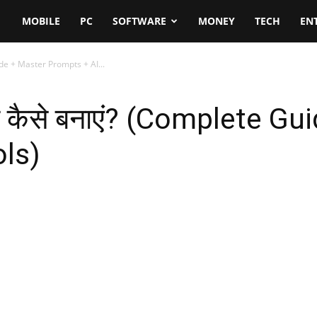
MOBILE
PC
SOFTWARE
MONEY
TECH
EN
Guide + Master Prompts + AI...
डियो कैसे बनाएं? (Complete 
ls)