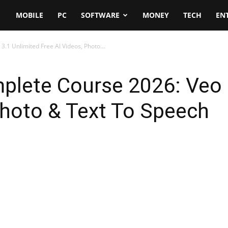
MOBILE
PC
SOFTWARE
MONEY
TECH
EN
.1 Unlimited Free AI Videos, Photo...
plete Course 2026: Veo 
Photo & Text To Speech