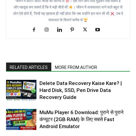
जीवन में छोटी-छोटी चीज़ों का आनंद लें
। एक दिन आप पीछे मुड़कर देख सकते हैं
और महसूस कर सकते हैं कि वे बड़ी चीज़ें थीं
। जीवन में असफलता पाने वाले बहुत से
लोग ऐसे होते हैं, जिन्हें यह एहसास ही नहीं होता कि जब उन्होंने हार मान ली थी
, तब वे
सफलता के कितने करीब थे
RELATED ARTICLES
MORE FROM AUTHOR
Delete Data Recovery Kaise Kare? |
Hard Disk, SSD, Pen Drive Data
Recovery Guide
MuMu Player 6 Download: पुराने से पुराने
कंप्यूटर (2GB RAM) के लिए सबसे Fast
Android Emulator