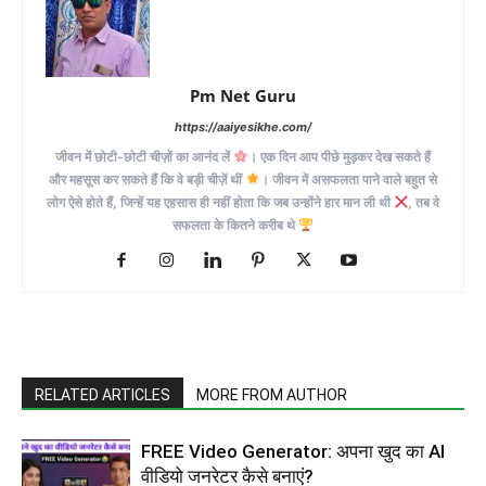
Pm Net Guru
https://aaiyesikhe.com/
जीवन में छोटी-छोटी चीज़ों का आनंद लें
। एक दिन आप पीछे मुड़कर देख सकते हैं
और महसूस कर सकते हैं कि वे बड़ी चीज़ें थीं
। जीवन में असफलता पाने वाले बहुत से
लोग ऐसे होते हैं, जिन्हें यह एहसास ही नहीं होता कि जब उन्होंने हार मान ली थी
, तब वे
सफलता के कितने करीब थे
RELATED ARTICLES
MORE FROM AUTHOR
FREE Video Generator: अपना खुद का AI
वीडियो जनरेटर कैसे बनाएं?