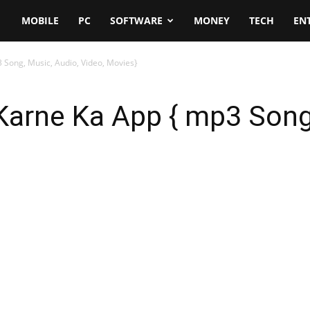
MOBILE
PC
SOFTWARE
MONEY
TECH
EN
Song, Music, Audio, Video, Movies}
arne Ka App { mp3 Song,