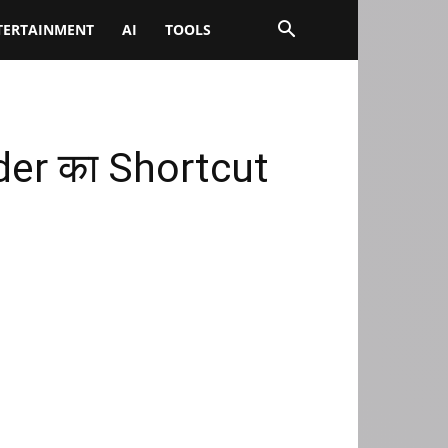
TERTAINMENT
AI
TOOLS
lder का Shortcut