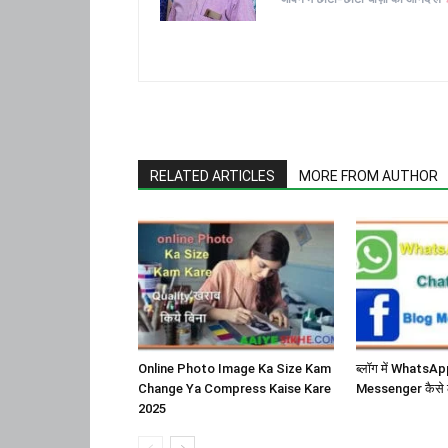
RELATED ARTICLES
MORE FROM AUTHOR
Online Photo Image Ka Size Kam
ब्लॉग में Whats
Change Ya Compress Kaise Kare
Messenger कैसे 
2025