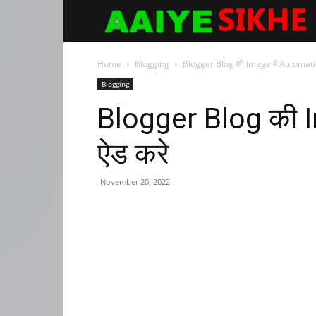
Aaiyesikhe
Home
Blogging
Blogger Blog की Image में Automatica
Blogging
Blogger Blog की I
ऐड करे
November 20, 2022