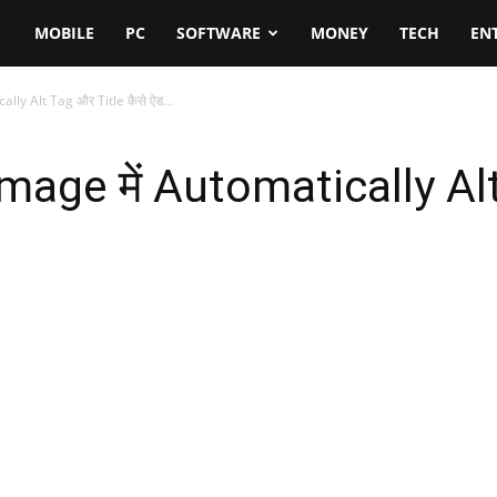
MOBILE
PC
SOFTWARE
MONEY
TECH
EN
lly Alt Tag और Title कैसे ऐड...
mage में Automatically Alt