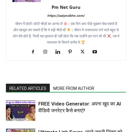
Pm Net Guru
https://aaiyesikhe.com/
जीवन में छोटी-छोटी चीज़ों का आनंद लें
। एक दिन आप पीछे मुड़कर देख सकते हैं
और महसूस कर सकते हैं कि वे बड़ी चीज़ें थीं
। जीवन में असफलता पाने वाले बहुत से
लोग ऐसे होते हैं, जिन्हें यह एहसास ही नहीं होता कि जब उन्होंने हार मान ली थी
, तब वे
सफलता के कितने करीब थे
RELATED ARTICLES
MORE FROM AUTHOR
FREE Video Generator: अपना खुद का AI
वीडियो जनरेटर कैसे बनाएं?