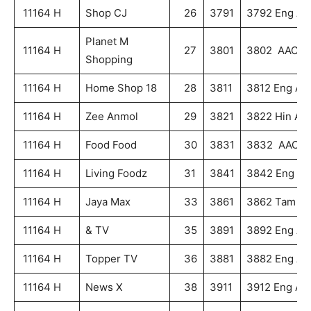
11164 H
Shop CJ
26
3791
3792 Eng AA
Planet M
11164 H
27
3801
3802 AAC
Shopping
11164 H
Home Shop 18
28
3811
3812 Eng AA
11164 H
Zee Anmol
29
3821
3822 Hin AA
11164 H
Food Food
30
3831
3832 AAC
11164 H
Living Foodz
31
3841
3842 Eng A
11164 H
Jaya Max
33
3861
3862 Tam A
11164 H
& TV
35
3891
3892 Eng AA
11164 H
Topper TV
36
3881
3882 Eng AA
11164 H
News X
38
3911
3912 Eng AA