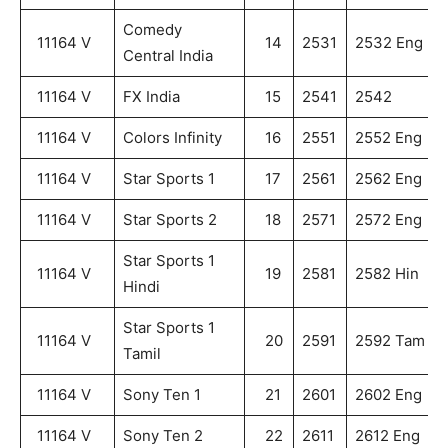
Comedy
11164 V
14
2531
2532 Eng
Central India
11164 V
FX India
15
2541
2542
11164 V
Colors Infinity
16
2551
2552 Eng
11164 V
Star Sports 1
17
2561
2562 Eng
11164 V
Star Sports 2
18
2571
2572 Eng
Star Sports 1
11164 V
19
2581
2582 Hin
Hindi
Star Sports 1
11164 V
20
2591
2592 Tam
Tamil
11164 V
Sony Ten 1
21
2601
2602 Eng
11164 V
Sony Ten 2
22
2611
2612 Eng