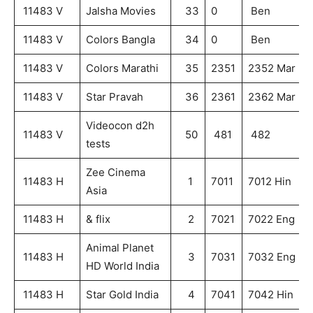
11483 V
Jalsha Movies
33
0
Ben
11483 V
Colors Bangla
34
0
Ben
11483 V
Colors Marathi
35
2351
2352 Mar
11483 V
Star Pravah
36
2361
2362 Mar
Videocon d2h
11483 V
50
481
482
tests
Zee Cinema
11483 H
1
7011
7012 Hin
Asia
11483 H
& flix
2
7021
7022 Eng
Animal Planet
11483 H
3
7031
7032 Eng
HD World India
11483 H
Star Gold India
4
7041
7042 Hin