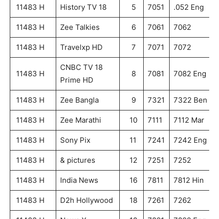
11483 H
History TV 18
5
7051
.052 Eng
11483 H
Zee Talkies
6
7061
7062
11483 H
Travelxp HD
7
7071
7072
CNBC TV 18
11483 H
8
7081
7082 Eng
Prime HD
11483 H
Zee Bangla
9
7321
7322 Ben
11483 H
Zee Marathi
10
7111
7112 Mar
11483 H
Sony Pix
11
7241
7242 Eng
11483 H
& pictures
12
7251
7252
11483 H
India News
16
7811
7812 Hin
11483 H
D2h Hollywood
18
7261
7262