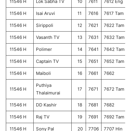
11546 H
Lok Sabha TV
10
7611
7612 Eng
11546 H
Isai Aruvi
11
7616
7617 Tam
11546 H
Sirippoli
12
7621
7622 Tam
11546 H
Vasanth TV
13
7631
7632 Tam
11546 H
Polimer
14
7641
7642 Tam
11546 H
Captain TV
15
7651
7652 Tam
11546 H
Maiboli
16
7661
7662
Puthiya
11546 H
17
7671
7672 Tam
Thalaimurai
11546 H
DD Kashir
18
7681
7682
11546 H
Raj TV
19
7691
7692 Tam
11546 H
Sony Pal
20
7706
7707 Hin