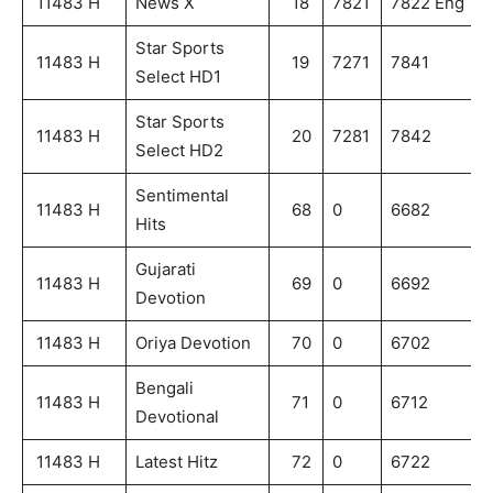
11483 H
News X
18
7821
7822 Eng
Star Sports
11483 H
19
7271
7841
Select HD1
Star Sports
11483 H
20
7281
7842
Select HD2
Sentimental
11483 H
68
0
6682
Hits
Gujarati
11483 H
69
0
6692
Devotion
11483 H
Oriya Devotion
70
0
6702
Bengali
11483 H
71
0
6712
Devotional
11483 H
Latest Hitz
72
0
6722