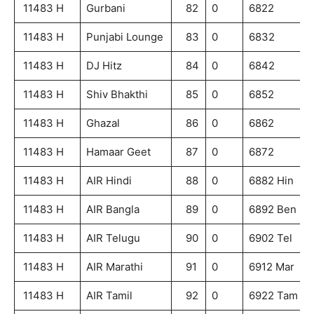
11483 H
Gurbani
82
0
6822
11483 H
Punjabi Lounge
83
0
6832
11483 H
DJ Hitz
84
0
6842
11483 H
Shiv Bhakthi
85
0
6852
11483 H
Ghazal
86
0
6862
11483 H
Hamaar Geet
87
0
6872
11483 H
AIR Hindi
88
0
6882 Hin
11483 H
AIR Bangla
89
0
6892 Ben
11483 H
AIR Telugu
90
0
6902 Tel
11483 H
AIR Marathi
91
0
6912 Mar
11483 H
AIR Tamil
92
0
6922 Tam