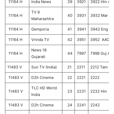
11164 H
India News
39
3921
3922 Hin AA
TV 9
11164 H
40
3931
3932 Mar A
Maharashtra
11164 H
Gemporia
41
3941
3942 Eng A
11164 H
Vrinda TV
42
3951
3952 AAC
News 18
11164 H
44
7997
7998 Guj AA
Gujarati
11483 V
Sun TV (India)
21
2211
2212 Tam
11483 V
D2h Cinema
22
2221
2222
TLC HD World
11483 V
23
2231
2232 Hin
India
11483 V
D2h Cinema
24
2241
2242