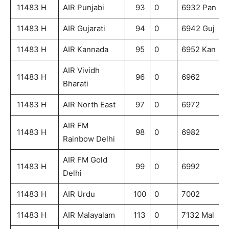
11483 H
AIR Punjabi
93
0
6932 Pan
11483 H
AIR Gujarati
94
0
6942 Guj
11483 H
AIR Kannada
95
0
6952 Kan
AIR Vividh
11483 H
96
0
6962
Bharati
11483 H
AIR North East
97
0
6972
AIR FM
11483 H
98
0
6982
Rainbow Delhi
AIR FM Gold
11483 H
99
0
6992
Delhi
11483 H
AIR Urdu
100
0
7002
11483 H
AIR Malayalam
113
0
7132 Mal