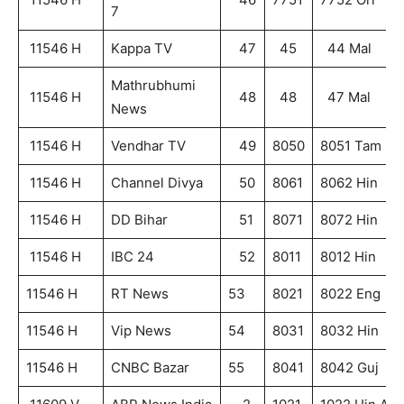
7
11546 H
Kappa TV
47
45
44 Mal
Mathrubhumi
11546 H
48
48
47 Mal
News
11546 H
Vendhar TV
49
8050
8051 Tam
11546 H
Channel Divya
50
8061
8062 Hin
11546 H
DD Bihar
51
8071
8072 Hin
11546 H
IBC 24
52
8011
8012 Hin
11546 H
RT News
53
8021
8022 Eng
11546 H
Vip News
54
8031
8032 Hin
11546 H
CNBC Bazar
55
8041
8042 Guj