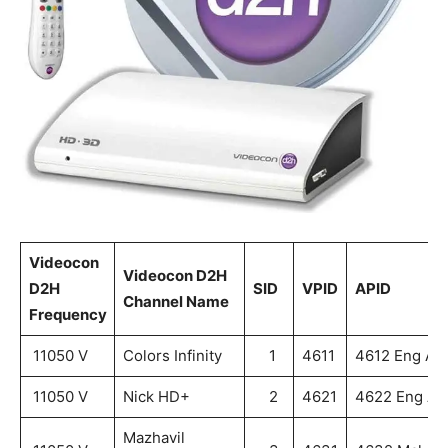
Videocon
Videocon D2H
D2H
SID
VPID
APID
Channel Name
Frequency
11050 V
Colors Infinity
1
4611
4612 Eng AA
11050 V
Nick HD+
2
4621
4622 Eng AA
Mazhavil