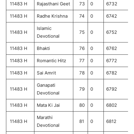
11483 H
Rajasthani Geet
73
0
6732
11483 H
Radhe Krishna
74
0
6742
Islamic
11483 H
75
0
6752
Devotional
11483 H
Bhakti
76
0
6762
11483 H
Romantic Hitz
77
0
6772
11483 H
Sai Amrit
78
0
6782
Ganapati
11483 H
79
0
6792
Devotional
11483 H
Mata Ki Jai
80
0
6802
Marathi
11483 H
81
0
6812
Devotional