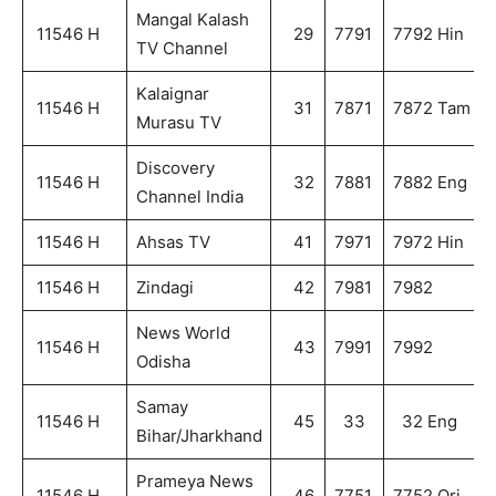
Mangal Kalash
11546 H
29
7791
7792 Hin
TV Channel
Kalaignar
11546 H
31
7871
7872 Tam
Murasu TV
Discovery
11546 H
32
7881
7882 Eng
Channel India
11546 H
Ahsas TV
41
7971
7972 Hin
11546 H
Zindagi
42
7981
7982
News World
11546 H
43
7991
7992
Odisha
Samay
11546 H
45
33
32 Eng
Bihar/Jharkhand
Prameya News
11546 H
46
7751
7752 Ori