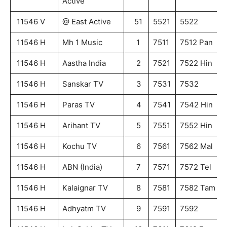
Active
11546 V
@ East Active
51
5521
5522
11546 H
Mh 1 Music
1
7511
7512 Pan
11546 H
Aastha India
2
7521
7522 Hin
11546 H
Sanskar TV
3
7531
7532
11546 H
Paras TV
4
7541
7542 Hin
11546 H
Arihant TV
5
7551
7552 Hin
11546 H
Kochu TV
6
7561
7562 Mal
11546 H
ABN (India)
7
7571
7572 Tel
11546 H
Kalaignar TV
8
7581
7582 Tam
11546 H
Adhyatm TV
9
7591
7592