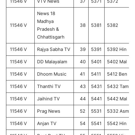
11546 V
VTV News
37
5371
5372
News 18
Madhya
11546 V
38
5381
5382
Pradesh &
Chhattisgarh
11546 V
Rajya Sabha TV
39
5391
5392 Hin
11546 V
DD Malayalam
40
5401
5402 Mal
11546 V
Dhoom Music
41
5411
5412 Ben
11546 V
Thanthi TV
43
5431
5432 Tam
11546 V
Jaihind TV
44
5441
5442 Mal
11546 V
Prag News
52
5531
5332 Asm
11546 V
Anjan TV
54
5541
5542 Hin