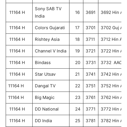
Sony SAB TV
11164 H
16
3691
3692 Hin AA
India
11164 H
Colors Gujarati
17
3701
3702 Guj AA
11164 H
Rishtey Asia
18
3711
3712 Hin AA
11164 H
Channel V India
19
3721
3722 Hin AA
11164 H
Bindass
20
3731
3732 AAC
11164 H
Star Utsav
21
3741
3742 Hin AA
11164 H
Dangal TV
22
3751
3752 Hin AA
11164 H
Big Magic
23
3761
3762 Hin AA
11164 H
DD National
24
3771
3772 Hin AA
11164 H
DD India
25
3781
3782 Hin AA