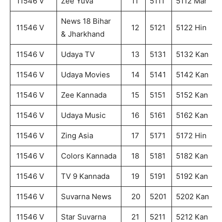
11546 V
Zee Yuva
11
5111
5112 Mar
News 18 Bihar
11546 V
12
5121
5122 Hin
& Jharkhand
11546 V
Udaya TV
13
5131
5132 Kan
11546 V
Udaya Movies
14
5141
5142 Kan
11546 V
Zee Kannada
15
5151
5152 Kan
11546 V
Udaya Music
16
5161
5162 Kan
11546 V
Zing Asia
17
5171
5172 Hin
11546 V
Colors Kannada
18
5181
5182 Kan
11546 V
TV 9 Kannada
19
5191
5192 Kan
11546 V
Suvarna News
20
5201
5202 Kan
11546 V
Star Suvarna
21
5211
5212 Kan