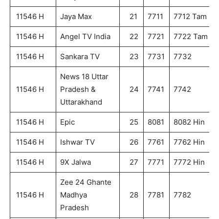
11546 H
Jaya Max
21
7711
7712 Tam
11546 H
Angel TV India
22
7721
7722 Tam
11546 H
Sankara TV
23
7731
7732
News 18 Uttar
11546 H
Pradesh &
24
7741
7742
Uttarakhand
11546 H
Epic
25
8081
8082 Hin
11546 H
Ishwar TV
26
7761
7762 Hin
11546 H
9X Jalwa
27
7771
7772 Hin
Zee 24 Ghante
11546 H
Madhya
28
7781
7782
Pradesh