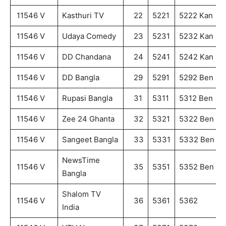
11546 V
Kasthuri TV
22
5221
5222 Kan
11546 V
Udaya Comedy
23
5231
5232 Kan
11546 V
DD Chandana
24
5241
5242 Kan
11546 V
DD Bangla
29
5291
5292 Ben
11546 V
Rupasi Bangla
31
5311
5312 Ben
11546 V
Zee 24 Ghanta
32
5321
5322 Ben
11546 V
Sangeet Bangla
33
5331
5332 Ben
NewsTime
11546 V
35
5351
5352 Ben
Bangla
Shalom TV
11546 V
36
5361
5362
India