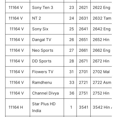
11164 V
Sony Ten 3
23
2621
2622 Eng
11164 V
NT 2
24
2631
2632 Tam
11164 V
Sony Six
25
2641
2642 Eng
11164 V
Dangal TV
26
2651
2652 Hin
11164 V
Neo Sports
27
2661
2662 Eng
11164 V
DD Sports
28
2671
2672 Hin
11164 V
Flowers TV
31
2701
2702 Mal
11164 V
Ramdhenu
33
2721
2722 Asm
11164 V
Channel Divya
36
2751
2752 Hin
Star Plus HD
11164 H
1
3541
3542 Hin AA
India