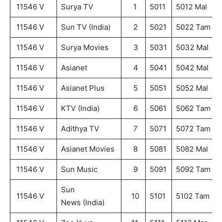
11546 V
Surya TV
1
5011
5012 Mal
11546 V
Sun TV (India)
2
5021
5022 Tam
11546 V
Surya Movies
3
5031
5032 Mal
11546 V
Asianet
4
5041
5042 Mal
11546 V
Asianet Plus
5
5051
5052 Mal
11546 V
KTV (India)
6
5061
5062 Tam
11546 V
Adithya TV
7
5071
5072 Tam
11546 V
Asianet Movies
8
5081
5082 Mal
11546 V
Sun Music
9
5091
5092 Tam
Sun
11546 V
10
5101
5102 Tam
News (India)