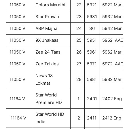
11050 V
Colors Marathi
22
5921
5922 Mar AA
11050 V
Star Pravah
23
5931
5932 Mar AA
11050 V
ABP Majha
24
36
5942 Mar AA
11050 V
9X Jhakaas
25
5951
5952 AAC
11050 V
Zee 24 Taas
26
5961
5962 Mar AA
11050 V
Zee Talkies
27
5971
5972 AAC
News 18
11050 V
28
5981
5982 Mar AA
Lokmat
Star World
11164 V
1
2401
2402 Eng
Premiere HD
Star World HD
11164 V
2
2411
2412 Eng
India