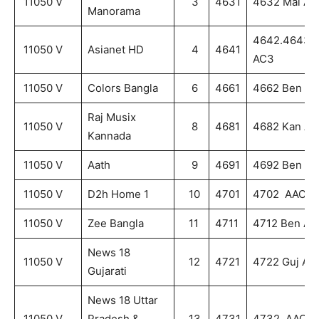
11050 V
3
4631
4632 Mal AA
Manorama
4642.4643 M
11050 V
Asianet HD
4
4641
AC3
11050 V
Colors Bangla
6
4661
4662 Ben A
Raj Musix
11050 V
8
4681
4682 Kan AA
Kannada
11050 V
Aath
9
4691
4692 Ben A
11050 V
D2h Home 1
10
4701
4702 AAC
11050 V
Zee Bangla
11
4711
4712 Ben AA
News 18
11050 V
12
4721
4722 Guj AA
Gujarati
News 18 Uttar
11050 V
Pradesh &
13
4731
4732 AAC