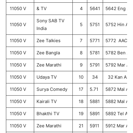
11050 V
& TV
4
5641
5642 Eng AA
Sony SAB TV
11050 V
5
5751
5752 Hin AA
India
11050 V
Zee Talkies
7
5771
5772 AAC
11050 V
Zee Bangla
8
5781
5782 Ben AA
11050 V
Zee Marathi
9
5791
5792 Mar AA
11050 V
Udaya TV
10
34
32 Kan AAC
11050 V
Surya Comedy
17
5.71
5872 Mal AA
11050 V
Kairali TV
18
5881
5882 Mal AA
11050 V
Bhakthi TV
19
5891
5892 Tel AA
11050 V
Zee Marathi
21
5911
5912 Mar AA