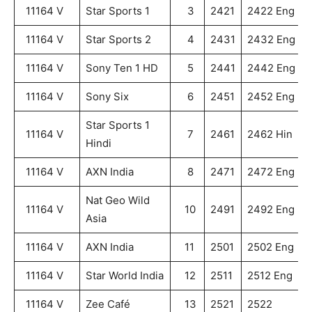
11164 V
Star Sports 1
3
2421
2422 Eng
11164 V
Star Sports 2
4
2431
2432 Eng
11164 V
Sony Ten 1 HD
5
2441
2442 Eng
11164 V
Sony Six
6
2451
2452 Eng
Star Sports 1
11164 V
7
2461
2462 Hin
Hindi
11164 V
AXN India
8
2471
2472 Eng
Nat Geo Wild
11164 V
10
2491
2492 Eng
Asia
11164 V
AXN India
11
2501
2502 Eng
11164 V
Star World India
12
2511
2512 Eng
11164 V
Zee Café
13
2521
2522