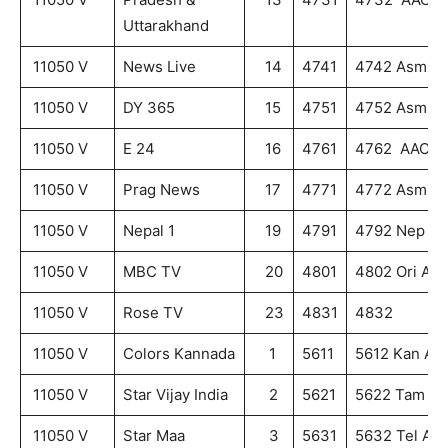
Uttarakhand
11050 V
News Live
14
4741
4742 Asm A
11050 V
DY 365
15
4751
4752 Asm A
11050 V
E 24
16
4761
4762 AAC
11050 V
Prag News
17
4771
4772 Asm A
11050 V
Nepal 1
19
4791
4792 Nep A
11050 V
MBC TV
20
4801
4802 Ori AA
11050 V
Rose TV
23
4831
4832
11050 V
Colors Kannada
1
5611
5612 Kan AA
11050 V
Star Vijay India
2
5621
5622 Tam A
11050 V
Star Maa
3
5631
5632 Tel AA