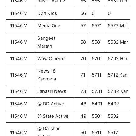
11546 V
Best Deal TV
55
5551
5552 Hin
11546 V
D2h Kids
56
0
0
11546 V
Media One
57
5571
5572 Mal
Sangeet
11546 V
58
5581
5582 Mar
Marathi
11546 V
Wow Cinema
70
5701
5702 Hin
News 18
11546 V
71
5711
5712 Kan
Kannada
11546 V
Janasri News
73
5731
5732 Kan
11546 V
@ DD Active
48
5491
5492
11546 V
@ State Active
49
5501
5502
@ Darshan
11546 V
50
5511
5512