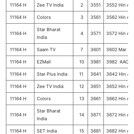
11164 H
Zee TV India
2
3551
3552 Hin AA
11164 H
Colors
3
3561
3562 Hin AA
Star Bharat
11164 H
4
3571
3572 Hin AA
India
11164 H
Saam TV
7
3601
3602 Mar
11164 H
EZMall
10
3981
3982 AAC
11164 H
Star Plus India
11
3641
3642 Hin AA
11164 H
Zee TV India
12
3651
3652 Hin AA
11164 H
Colors
13
3661
3662 Hin AA
Star Bharat
11164 H
14
3671
3672 Hin AA
India
11164 H
SET India
15
3681
3682 Hin AA