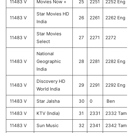
11483 V
Movies Now +
25
2251
2252 Eng
Star Movies HD
11483 V
26
2261
2262 Eng
India
Star Movies
11483 V
27
2271
2272
Select
National
11483 V
Geographic
28
2281
2282 Eng
India
Discovery HD
11483 V
29
2291
2292 Eng
World India
11483 V
Star Jalsha
30
0
Ben
11483 V
KTV (India)
31
2331
2332 Tam
11483 V
Sun Music
32
2341
2342 Tam