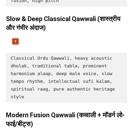
fusion, high pitch
Slow & Deep Classical Qawwali (शास्त्रीय
और गंभीर अंदाज)
Classical Urdu Qawwali, heavy acoustic 
dholak, traditional tabla, prominent 
harmonium alaap, deep male voice, slow 
tempo rhythm, intellectual sufi kalam, 
spiritual raag, pure authentic heritage 
style
Modern Fusion Qawwali (कव्वाली + मॉडर्न लो-
फाई/बीट्स)