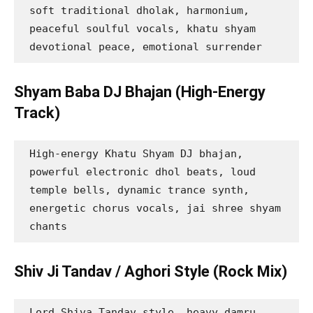
soft traditional dholak, harmonium, 
peaceful soulful vocals, khatu shyam 
devotional peace, emotional surrender
Shyam Baba DJ Bhajan (High-Energy
Track)
High-energy Khatu Shyam DJ bhajan, 
powerful electronic dhol beats, loud 
temple bells, dynamic trance synth, 
energetic chorus vocals, jai shree shyam 
chants
Shiv Ji Tandav / Aghori Style (Rock Mix)
Lord Shiva Tandav style, heavy damru 