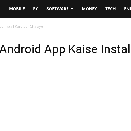
MOBILE
PC
SOFTWARE
MONEY
TECH
EN
e Install Kare aur Chalaye
droid App Kaise Install