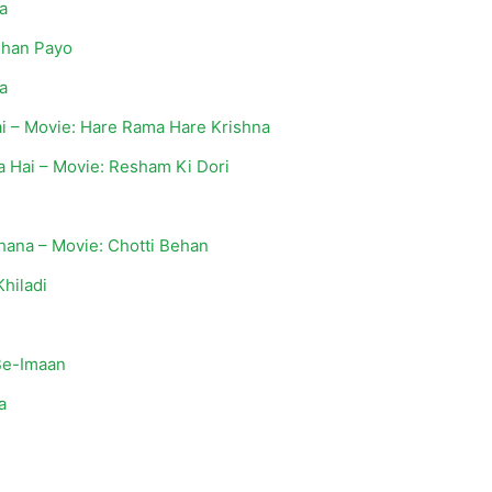
a
Dhan Payo
a
i – Movie: Hare Rama Hare Krishna
a Hai – Movie: Resham Ki Dori
hana – Movie: Chotti Behan
Khiladi
Be-Imaan
a