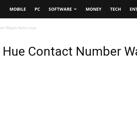
MOBILE
PC
SOFTWARE
MONEY
TECH
EN
ber Wapas Kaise Laye
e Hue Contact Number W