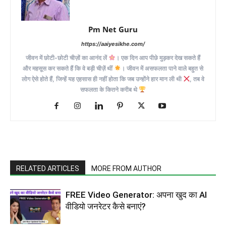
Pm Net Guru
https://aaiyesikhe.com/
जीवन में छोटी-छोटी चीज़ों का आनंद लें
। एक दिन आप पीछे मुड़कर देख सकते हैं
और महसूस कर सकते हैं कि वे बड़ी चीज़ें थीं
। जीवन में असफलता पाने वाले बहुत से
लोग ऐसे होते हैं, जिन्हें यह एहसास ही नहीं होता कि जब उन्होंने हार मान ली थी
, तब वे
सफलता के कितने करीब थे
RELATED ARTICLES
MORE FROM AUTHOR
FREE Video Generator: अपना खुद का AI
वीडियो जनरेटर कैसे बनाएं?