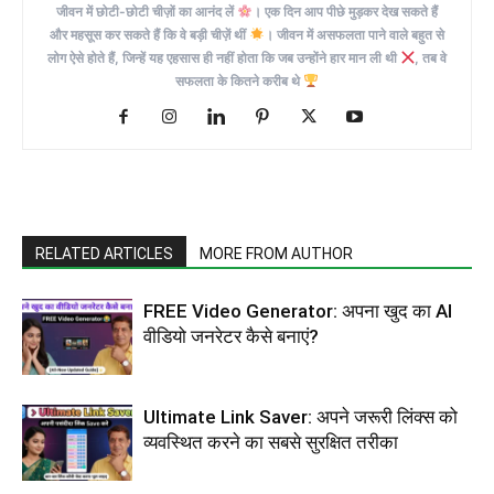
जीवन में छोटी-छोटी चीज़ों का आनंद लें
। एक दिन आप पीछे मुड़कर देख सकते हैं
और महसूस कर सकते हैं कि वे बड़ी चीज़ें थीं
। जीवन में असफलता पाने वाले बहुत से
लोग ऐसे होते हैं, जिन्हें यह एहसास ही नहीं होता कि जब उन्होंने हार मान ली थी
, तब वे
सफलता के कितने करीब थे
RELATED ARTICLES
MORE FROM AUTHOR
FREE Video Generator: अपना खुद का AI
वीडियो जनरेटर कैसे बनाएं?
Ultimate Link Saver: अपने जरूरी लिंक्स को
व्यवस्थित करने का सबसे सुरक्षित तरीका