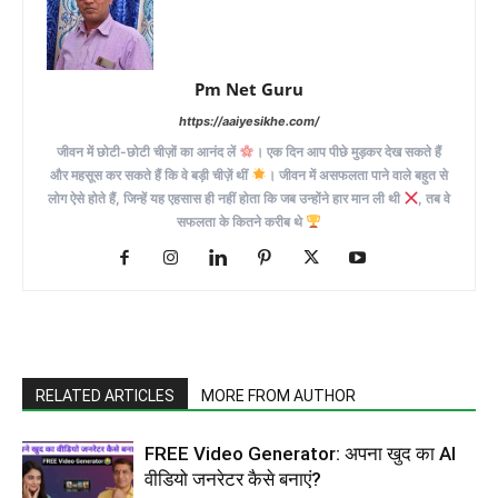
Pm Net Guru
https://aaiyesikhe.com/
जीवन में छोटी-छोटी चीज़ों का आनंद लें
। एक दिन आप पीछे मुड़कर देख सकते हैं
और महसूस कर सकते हैं कि वे बड़ी चीज़ें थीं
। जीवन में असफलता पाने वाले बहुत से
लोग ऐसे होते हैं, जिन्हें यह एहसास ही नहीं होता कि जब उन्होंने हार मान ली थी
, तब वे
सफलता के कितने करीब थे
RELATED ARTICLES
MORE FROM AUTHOR
FREE Video Generator: अपना खुद का AI
वीडियो जनरेटर कैसे बनाएं?